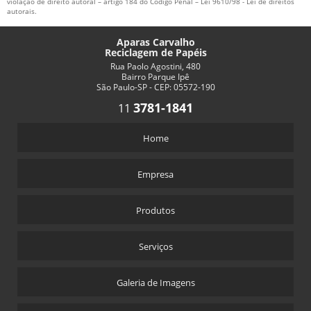
violação de direito autoral – artigo 184 do Código Penal –
Lei 9610/98 - Lei de direitos
autorais
.
Aparas Carvalho
Reciclagem de Papéis
Rua Paolo Agostini, 480
Bairro Parque Ipê
São Paulo-SP - CEP: 05572-190
3781-1841
11
Home
Empresa
Produtos
Serviços
Galeria de Imagens