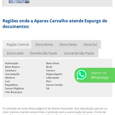
SERVIÇO DE FRAGMENTAÇÃO DE PAPEL
SERVIÇO DE RECICLAGEM DE PAPEL
SUCATA DE FERRO
Regiões onde a Aparas Carvalho atende Expurgo de
documentos:
SUCATA DE FERRO SP
SUCATA ELETRÔNICA PREÇO
SUCATA ELETRÔNICA SP
Região Central
Zona Norte
Zona Oeste
Zona Sul
SUCATA FERROSA
Zona Leste
Grande São Paulo
Litoral de São Paulo
SUCATA METÁLICA RECICLAGEM
Aclimação
Bela Vista
Bom Retiro
Brás
TRITURAÇÃO DE DOCUMENTOS
Cambuci
Centro
chamar no
Consolação
Higienópolis
TRITURAÇÃO DE DOCUMENTOS SIGILOSOS
WhatsApp
Glicério
Liberdade
Luz
Pari
República
Santa Cecília
Santa Efigênia
Sé
Vila Buarque
O conteúdo do texto desta página é de direito reservado. Sua reprodução, parcial ou
total, mesmo citando nossos links, é proibida sem a autorização do autor. Crime de