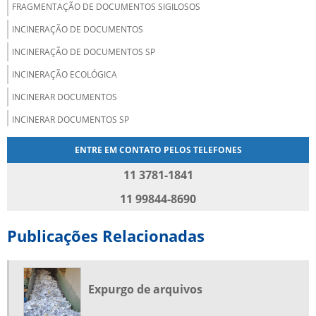
FRAGMENTAÇÃO DE DOCUMENTOS SIGILOSOS
INCINERAÇÃO DE DOCUMENTOS
INCINERAÇÃO DE DOCUMENTOS SP
INCINERAÇÃO ECOLÓGICA
INCINERAR DOCUMENTOS
INCINERAR DOCUMENTOS SP
INCINERAR PAPEL
ENTRE EM CONTATO PELOS TELEFONES
RECICLAGEM DE PAPEL E PAPELÃO
11 3781-1841
RECICLAGEM DE PAPEL SP
11 99844-8690
RECICLAGEM DE PAPELÃO
Publicações Relacionadas
RECOLHA E DESTRUIÇÃO DE DOCUMENTOS
SERVIÇO DE DESCARTE DE DOCUMENTOS
SERVIÇO DE DESTRUIÇÃO DE DOCUMENTOS
Expurgo de arquivos
SERVIÇO DE DESTRUIÇÃO SEGURA DE DOCUMENTOS