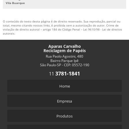
Vila Buarque
O conteúdo do texto desta página é de direito reservado. Sua reprodução, parcial ou
total, mesmo citando nossos links, é proibida sem a autorização do autor. Crime de
violação de direito autoral – artigo 184 do Código Penal –
Lei 9610/98 - Lei de direitos
autorais
.
Aparas Carvalho
Reciclagem de Papéis
Rua Paolo Agostini, 480
Bairro Parque Ipê
São Paulo-SP - CEP: 05572-190
3781-1841
11
Home
Empresa
Produtos