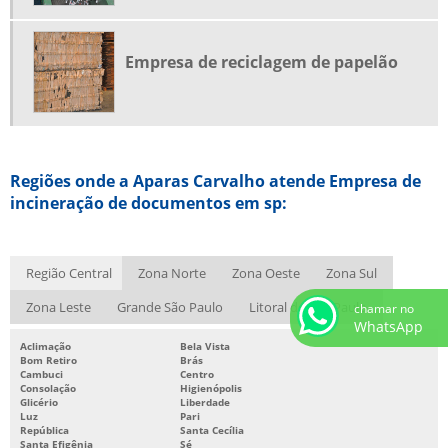
SUCATA ELETRÔNICA PREÇO
SUCATA ELETRÔNICA SP
Empresa de reciclagem de papelão
SUCATA FERROSA
SUCATA METÁLICA RECICLAGEM
TRITURAÇÃO DE DOCUMENTOS
Regiões onde a Aparas Carvalho atende Empresa de
TRITURAÇÃO DE DOCUMENTOS SIGILOSOS
incineração de documentos em sp:
Região Central
Zona Norte
Zona Oeste
Zona Sul
Zona Leste
Grande São Paulo
Litoral de São Paulo
chamar no
WhatsApp
Aclimação
Bela Vista
Bom Retiro
Brás
Cambuci
Centro
Consolação
Higienópolis
Glicério
Liberdade
Luz
Pari
República
Santa Cecília
Santa Efigênia
Sé