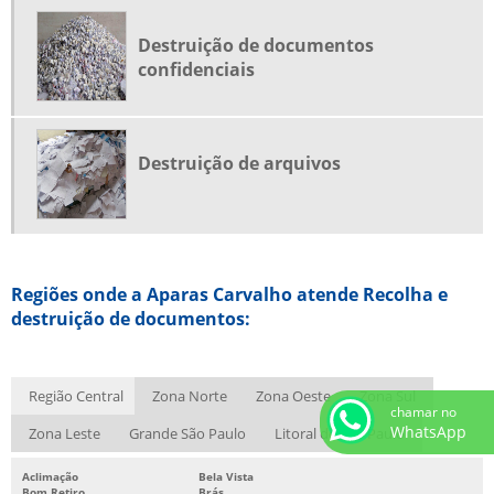
SERVIÇO DE RECICLAGEM DE PAPEL
Destruição de documentos
SUCATA DE FERRO
confidenciais
SUCATA DE FERRO SP
SUCATA ELETRÔNICA PREÇO
SUCATA ELETRÔNICA SP
Destruição de arquivos
SUCATA FERROSA
SUCATA METÁLICA RECICLAGEM
TRITURAÇÃO DE DOCUMENTOS
Regiões onde a Aparas Carvalho atende Recolha e
TRITURAÇÃO DE DOCUMENTOS SIGILOSOS
destruição de documentos:
Região Central
Zona Norte
Zona Oeste
Zona Sul
chamar no
WhatsApp
Zona Leste
Grande São Paulo
Litoral de São Paulo
Aclimação
Bela Vista
Bom Retiro
Brás