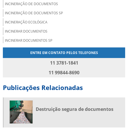
INCINERAÇÃO DE DOCUMENTOS
INCINERAÇÃO DE DOCUMENTOS SP
INCINERAÇÃO ECOLÓGICA
INCINERAR DOCUMENTOS
INCINERAR DOCUMENTOS SP
INCINERAR PAPEL
ENTRE EM CONTATO PELOS TELEFONES
RECICLAGEM DE PAPEL E PAPELÃO
11 3781-1841
RECICLAGEM DE PAPEL SP
11 99844-8690
RECICLAGEM DE PAPELÃO
Publicações Relacionadas
RECOLHA E DESTRUIÇÃO DE DOCUMENTOS
SERVIÇO DE DESCARTE DE DOCUMENTOS
SERVIÇO DE DESTRUIÇÃO DE DOCUMENTOS
Destruição segura de documentos
SERVIÇO DE DESTRUIÇÃO SEGURA DE DOCUMENTOS
SERVIÇO DE FRAGMENTAÇÃO DE PAPEL