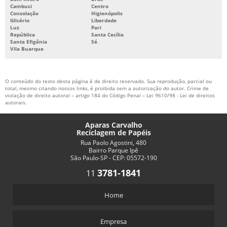
Cambuci
Centro
Consolação
Higienópolis
Glicério
Liberdade
Luz
Pari
República
Santa Cecília
Santa Efigênia
Sé
Vila Buarque
O conteúdo do texto desta página é de direito reservado. Sua reprodução, parcial ou
total, mesmo citando nossos links, é proibida sem a autorização do autor. Crime de
violação de direito autoral – artigo 184 do Código Penal –
Lei 9610/98 - Lei de direitos
autorais
.
Aparas Carvalho
Reciclagem de Papéis
Rua Paolo Agostini, 480
Bairro Parque Ipê
São Paulo-SP - CEP: 05572-190
3781-1841
11
Home
Empresa